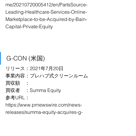
me/20210720005412/en/PartsSource-
Leading-Healthcare-Services-Online-
Marketplace-to-be-Acquired-by-Bain-
Capital-Private-Equity
G-CON (米国)
リリース：2021年7月20日
事業内容：プレハブ式クリーンルーム
買収額　：
買収者　：Summa Equity
参考URL：
https://www.prnewswire.com/news-
releases/summa-equity-acquires-g-
con-manufacturing-the-leading-us-
based-provider-of-pod-r-cleanroom-
solutions-858970256.html