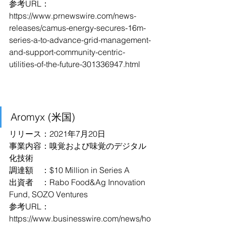
参考URL：
https://www.prnewswire.com/news-
releases/camus-energy-secures-16m-
series-a-to-advance-grid-management-
and-support-community-centric-
utilities-of-the-future-301336947.html
Aromyx (米国)
リリース：2021年7月20日
事業内容：嗅覚および味覚のデジタル
化技術
調達額　：$10 Million in Series A
出資者　：Rabo Food&Ag Innovation 
Fund, SOZO Ventures
参考URL：
https://www.businesswire.com/news/ho