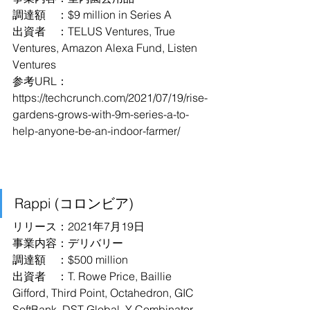
調達額　：$9 million in Series A
出資者　：TELUS Ventures, True 
Ventures, Amazon Alexa Fund, Listen 
Ventures
参考URL：
https://techcrunch.com/2021/07/19/rise-
gardens-grows-with-9m-series-a-to-
help-anyone-be-an-indoor-farmer/
Rappi (コロンビア)
リリース：2021年7月19日
事業内容：デリバリー
調達額　：$500 million
出資者　：T. Rowe Price, Baillie 
Gifford, Third Point, Octahedron, GIC 
SoftBank, DST Global, Y Combinator, 