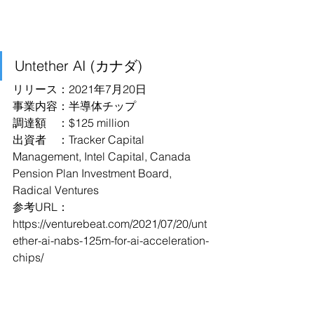
Untether AI (カナダ)
リリース：2021年7月20日
事業内容：半導体チップ
調達額　：$125 million
出資者　：Tracker Capital 
Management, Intel Capital, Canada 
Pension Plan Investment Board, 
Radical Ventures
参考URL：
https://venturebeat.com/2021/07/20/unt
ether-ai-nabs-125m-for-ai-acceleration-
chips/