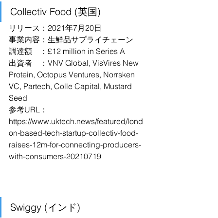
Collectiv Food (英国)
リリース：2021年7月20日
事業内容：生鮮品サプライチェーン
調達額　：£12 million in Series A
出資者　：VNV Global, VisVires New 
Protein, Octopus Ventures, Norrsken 
VC, Partech, Colle Capital, Mustard 
Seed
参考URL：
https://www.uktech.news/featured/lond
on-based-tech-startup-collectiv-food-
raises-12m-for-connecting-producers-
with-consumers-20210719
Swiggy (インド)