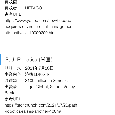
買収額　：
買収者　：HEPACO
参考URL：
https://www.yahoo.com/now/hepaco-
acquires-environmental-management-
alternatives-110000209.html
Path Robotics (米国)
リリース：2021年7月20日
事業内容：溶接ロボット
調達額　：$100 million in Series C
出資者　：Tiger Global, Silicon Valley 
Bank
参考URL：
https://techcrunch.com/2021/07/20/path
-robotics-raises-another-100m/