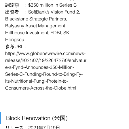
調達額　：$350 million in Series C
出資者　：SoftBank’s Vision Fund 2, 
Blackstone Strategic Partners, 
Balyasny Asset Management, 
Hillhouse Investment, EDBI, SK, 
Hongkou
参考URL：
https://www.globenewswire.com/news-
release/2021/07/19/2264727/0/en/Natur
e-s-Fynd-Announces-350-Million-
Series-C-Funding-Round-to-Bring-Fy-
its-Nutritional-Fungi-Protein-to-
Consumers-Across-the-Globe.html
Block Renovation (米国)
リリース：2021年7月19日