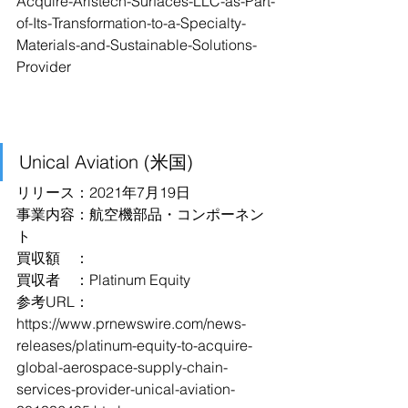
Acquire-Aristech-Surfaces-LLC-as-Part-
of-Its-Transformation-to-a-Specialty-
Materials-and-Sustainable-Solutions-
Provider
Unical Aviation (米国)
リリース：2021年7月19日
事業内容：航空機部品・コンポーネン
ト
買収額　：
買収者　：Platinum Equity
参考URL：
https://www.prnewswire.com/news-
releases/platinum-equity-to-acquire-
global-aerospace-supply-chain-
services-provider-unical-aviation-