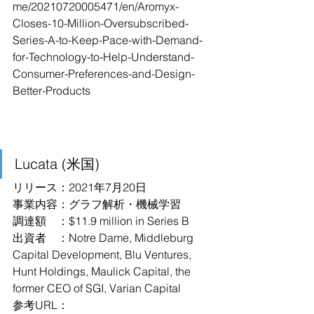
me/20210720005471/en/Aromyx-
Closes-10-Million-Oversubscribed-
Series-A-to-Keep-Pace-with-Demand-
for-Technology-to-Help-Understand-
Consumer-Preferences-and-Design-
Better-Products
Lucata (米国)
リリース：2021年7月20日
事業内容：グラフ解析・機械学習
調達額　：$11.9 million in Series B
出資者　：Notre Dame, Middleburg 
Capital Development, Blu Ventures, 
Hunt Holdings, Maulick Capital, the 
former CEO of SGI, Varian Capital
参考URL：