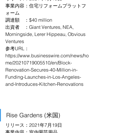
事業内容：住宅リフォームプラットフ
ォーム
調達額　：$40 million
出資者　：Giant Ventures, NEA, 
Morningside, Lerer Hippeau, Obvious 
Ventures
参考URL：
https://www.businesswire.com/news/ho
me/20210719005510/en/Block-
Renovation-Secures-40-Million-in-
Funding-Launches-in-Los-Angeles-
and-Introduces-Kitchen-Renovations
Rise Gardens (米国)
リリース：2021年7月19日
事業内容：室内園芸用品