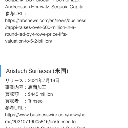
Andreessen Horowitz, Sequoia Capital
参考URL：
https://labsnews.com/en/news/business
/rappi-raises-over-500-million-in-a-
round-led-by-t-rowe-price-lifts-
valuation-to-5-2-billion/
Aristech Surfaces (米国)
リリース：2021年7月19日
事業内容：表面加工
買収額　：$445 million
買収者　：Trinseo
参考URL：
https://www.businesswire.com/news/ho
me/20210719005816/en/Trinseo-to-