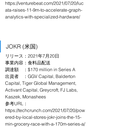
https://venturebeat.com/2021/07/20/luc
ata-raises-11-9m-to-accelerate-graph-
analytics-with-specialized-hardware/
JOKR (米国)
リリース：2021年7月20日
事業内容：食料品配送
調達額　：$170 million in Series A
出資者　：GGV Capital, Balderton 
Capital, Tiger Global Management, 
Activant Capital, Greycroft, FJ Labs, 
Kaszek, Monashees
参考URL：
https://techcrunch.com/2021/07/20/pow
ered-by-local-stores-jokr-joins-the-15-
min-grocery-race-with-a-170m-series-a/