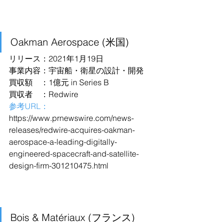
Oakman Aerospace (米国)
リリース：2021年1月19日
事業内容：宇宙船・衛星の設計・開発
買収額　：1億元 in Series B
買収者　：Redwire
参考URL：
https://www.prnewswire.com/news-
releases/redwire-acquires-oakman-
aerospace-a-leading-digitally-
engineered-spacecraft-and-satellite-
design-firm-301210475.html
Bois & Matériaux (フランス)