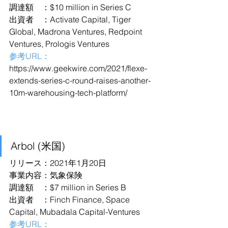
調達額　：$10 million in Series C
出資者　：Activate Capital, Tiger 
Global, Madrona Ventures, Redpoint 
Ventures, Prologis Ventures
参考URL：
https://www.geekwire.com/2021/flexe-
extends-series-c-round-raises-another-
10m-warehousing-tech-platform/
Arbol (米国)
リリース：2021年1月20日
事業内容：気象保険
調達額　：$7 million in Series B
出資者　：Finch Finance, Space 
Capital, Mubadala Capital-Ventures
参考URL：