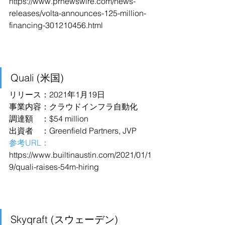
https://www.prnewswire.com/news-
releases/volta-announces-125-million-
financing-301210456.html
Quali (米国)
リリース：2021年1月19日
事業内容：クラウドインフラ自動化
調達額　：$54 million
出資者　：Greenfield Partners, JVP
参考URL：
https://www.builtinaustin.com/2021/01/1
9/quali-raises-54m-hiring
Skyqraft (スウェーデン)