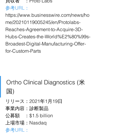
買収者　：Proto Labs
参考URL：
https://www.businesswire.com/news/ho
me/20210119005245/en/Protolabs-
Reaches-Agreement-to-Acquire-3D-
Hubs-Creates-the-World%E2%80%99s-
Broadest-Digital-Manufacturing-Offer-
for-Custom-Parts
Ortho Clinical Diagnostics (米
国)
リリース：2021年1月19日
事業内容：診断製品
公募額　：$1.5 billion
上場市場：Nasdaq
参考URL：