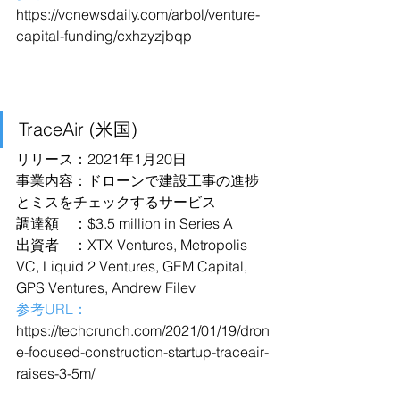
https://vcnewsdaily.com/arbol/venture-
capital-funding/cxhzyzjbqp
TraceAir (米国)
リリース：2021年1月20日
事業内容：ドローンで建設工事の進捗
とミスをチェックするサービス
調達額　：$3.5 million in Series A
出資者　：XTX Ventures, Metropolis 
VC, Liquid 2 Ventures, GEM Capital, 
GPS Ventures, Andrew Filev
参考URL：
https://techcrunch.com/2021/01/19/dron
e-focused-construction-startup-traceair-
raises-3-5m/