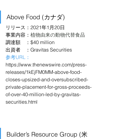
Above Food (カナダ)
リリース：2021年1月20日
事業内容：
植物由来の動物代替食品
調達額　：$40 million
出資者　：Gravitas Securities
参考URL：
https://www.thenewswire.com/press-
releases/1kEjFM0MM-above-food-
closes-upsized-and-oversubscribed-
private-placement-for-gross-proceeds-
of-over-40-million-led-by-gravitas-
securities.html
Builder’s Resource Group (米