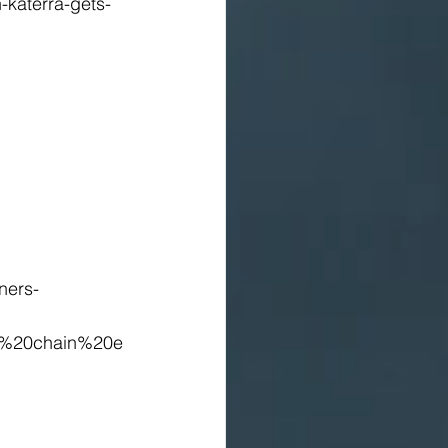
-katerra-gets-
ners-
y%20chain%20e