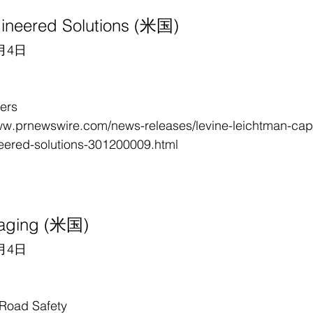
ineered Solutions (米国)
月4日
ers
ww.prnewswire.com/news-releases/levine-leichtman-capi
neered-solutions-301200009.html
kaging (米国)
月4日
oad Safety