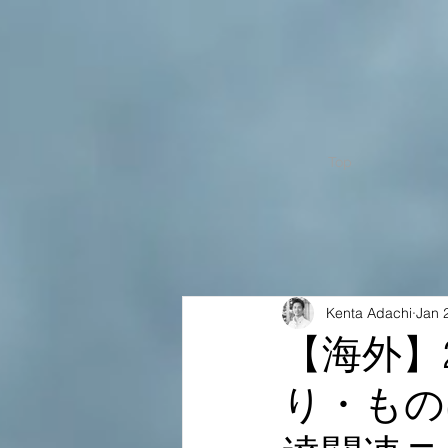
Top
Kenta Adachi
Jan 
【海外】
り・もの