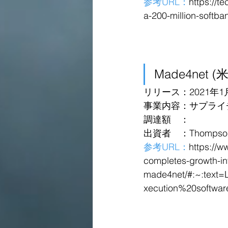
参考URL：
https://t
a-200-million-softba
Made4net (
リリース：2021年1
事業内容：サプライ
調達額　：
出資者　：Thompson Str
参考URL：
https://w
completes-growth-in
made4net/#:~:tex
xecution%20softwar