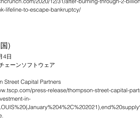
echcrunch.com/2020/12/31/after-burning-through-2-billion
nk-lifeline-to-escape-bankruptcy/
米国)
月4日
チェーンソフトウェア
eet Capital Partners
ww.tscp.com/press-release/thompson-street-capital-part
vestment-in-
t=LOUIS%20(January%204%2C%202021),end%20suppl
e.