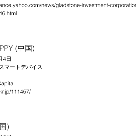
inance.yahoo.com/news/gladstone-investment-corporation
46.html
UPPY (中国)
月4日
スマートデバイス
pital
6kr.jp/111457/
米国)