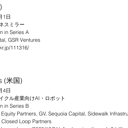
)
月1日
ネスミラー
in Series A
, GSR Ventures
6kr.jp/111316/
s (米国)
月4日
イクル産業向けAI・ロボット
in Series B
ty Partners, GV, Sequoia Capital, Sidewalk Infrastruc
 Closed Loop Partners