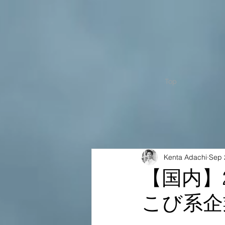
Top
Kenta Adachi
Sep 
【国内】
こび系企