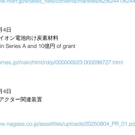
ww.marr.jp/shared_files/contents/manews/62/62441/624
月4日
イオン電池向け炭素材料
eries A and 10億円 of grant
rtimes.jp/main/html/rd/p/000000023.000098727.html
月4日
アクター関連装置
www.nagase.co.jp/assetfiles/uploads/20250804_PR_01.pd