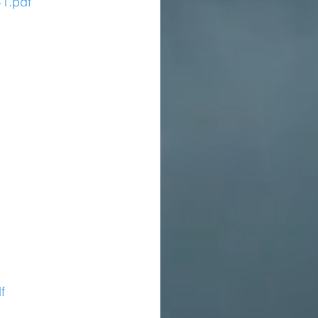
41.pdf
f