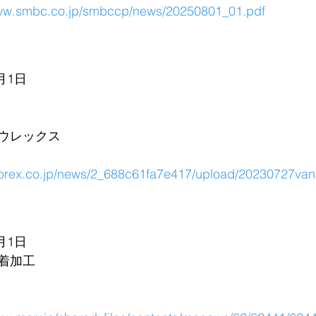
www.smbc.co.jp/smbccp/news/20250801_01.pdf
 
月1日
ウレックス
orex.co.jp/news/2_688c61fa7e417/upload/20230727van
月1日
着加工