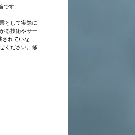
です。  
業として実際に
がる技術やサー
載されていな
せください。修