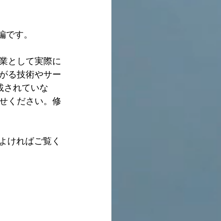
です。  
業として実際に
がる技術やサー
載されていな
せください。修
よければご覧く