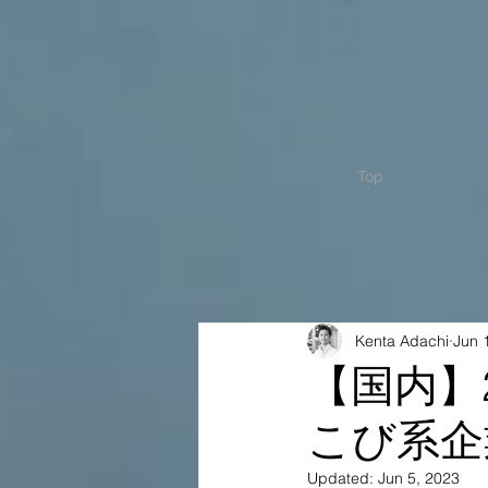
Top
Kenta Adachi
Jun 
【国内】
こび系企
Updated:
Jun 5, 2023