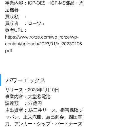
事業内容：ICP-OES・ICP-MS部品・周
辺機器
買収額　：
買収者　：ローツェ
参考URL：
https://www.rorze.com/wp_rorze/wp-
content/uploads/2023/01/ir_20230106.
pdf
パワーエックス
リリース：2023年1月10日
事業内容：大型蓄電池
調達額　：27億円
主出資者：JA三井リース、損害保険ジ
ャパン、正栄汽船、辰巳商会、四国電
力、アンカー・シップ・パートナーズ